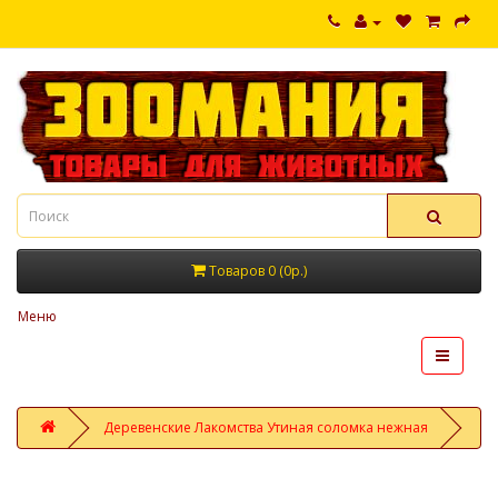
Товаров 0 (0р.)
Меню
Деревенские Лакомства Утиная соломка нежная