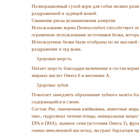
Полнорационный сухой корм для собак мелких размер
раздраженной и зудящей кожей.
Снижение риска возникновения аллергии
Использование корма Dermacomfort способствует по
ограничено использование источников белка, котор
Используемые белки были отобраны по их высокой 
раздражение и зуд кожи.
Здоровая шерсть
Питает шерсть благодаря включению в состав корм
жирных кислот Омега 6 и витамина А.
Здоровье зубов
Помогает замедлить образование зубного налета бл
содержащийся в слюне.
Состав:
Рис, пшеничная клейковина, животные жиры
овес, гидролизат печени птицы, минеральные вещес
EPA и DHA), льняное семя (источник Омега 3), фру
гамма-линоленовой кислоты), экстракт бархатцев п