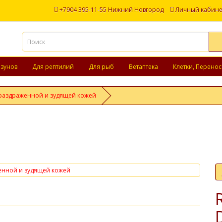
+7904 395-11-55 Нижний Новгород
Личный кабине
ызунов
Для рептилий
Для рыб
Ветаптека
Клетки, Перенос
с раздраженной и зудящей кожей