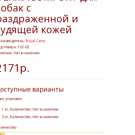
собак с
раздраженной и
зудящей кожей
роизводитель:
Royal Canin
д товара: 132-02
личие: Нет в наличии
2171р.
оступные варианты
вес упаковки
1 кг, Количество: Нет в наличии
3 кг, Количество: Нет в наличии
личество