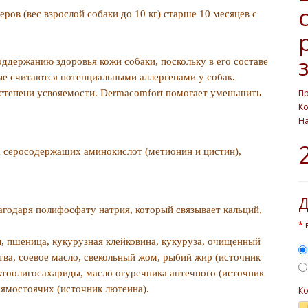
ов (вес взрослой собаки до 10 кг) старше 10 месяцев с
ддержанию здоровья кожи собаки, поскольку в его составе
ые считаются потенциальными аллергенами у собак.
степени усвояемости. Dermacomfort помогает уменьшить
П
Ко
На
а серосодержащих аминокислот (метионин и цистин),
Д
агодаря полифосфату натрия, который связывает кальций,
, пшеница, кукурузная клейковина, кукуруза, очищенный
тва, соевое масло, свекольный жом, рыбий жир (источник
ктоолигосахариды, масло огуречника аптечного (источник
рямостоячих (источник лютеина).
Ко