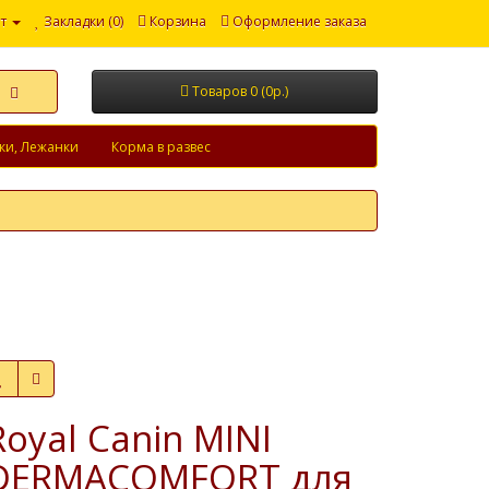
т
Закладки (0)
Корзина
Оформление заказа
Товаров 0 (0р.)
ки, Лежанки
Корма в развес
Royal Canin MINI
DERMACOMFORT для