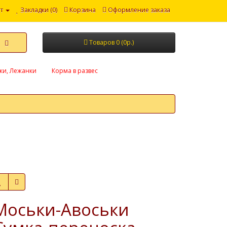
т
Закладки (0)
Корзина
Оформление заказа
Товаров 0 (0р.)
ки, Лежанки
Корма в развес
Моськи-Авоськи