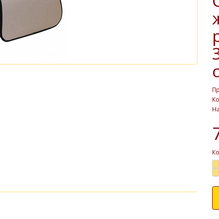
П
Ко
На
Ко