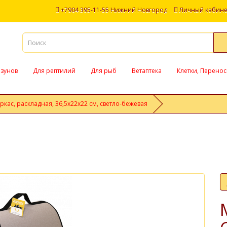
+7904 395-11-55 Нижний Новгород
Личный кабине
ызунов
Для рептилий
Для рыб
Ветаптека
Клетки, Перенос
кас, раскладная, 36,5х22х22 см, светло-бежевая