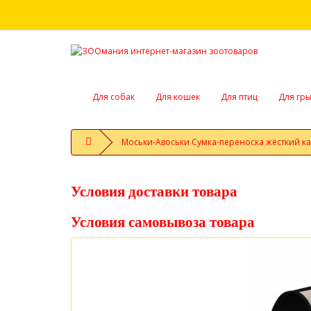
Для собак
Для кошек
Для птиц
Для гр
Моськи-Авоськи Сумка-переноска жёсткий кар
Условия доставки товара
Условия самовывоза товара