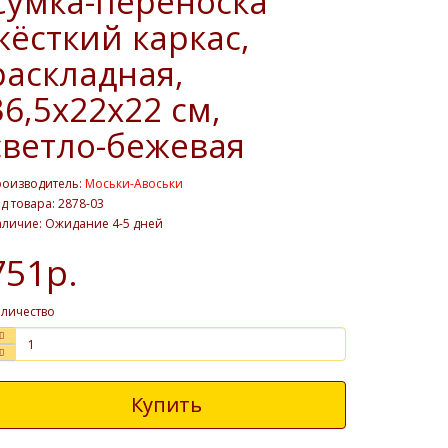
Сумка-переноска
жёсткий каркас,
раскладная,
36,5х22х22 см,
светло-бежевая
роизводитель:
Моськи-Авоськи
д товара: 2878-03
личие: Ожидание 4-5 дней
751р.
личество
Купить