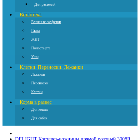
Для растений
Ветаптека
Влажные салфетки
Глаза
ЖКТ
Полость рта
Уши
Клетки, Переноски, Лежанки
Лежанки
Переноски
Клетки
Корма в развес
Для кошек
Для собак
DELIGHT Когтерез-ножницы прямой розовый 3908R