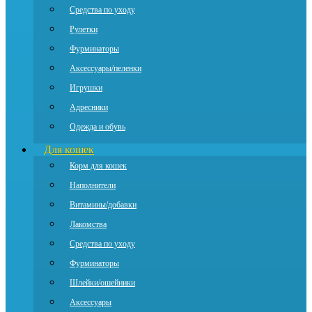
Средства по уходу
Рулетки
Фурминаторы
Аксессуары/пеленки
Игрушки
Адресники
Одежда и обувь
Для кошек
Корм для кошек
Наполнители
Витамины/добавки
Лакомства
Средства по уходу
Фурминаторы
Шлейки/ошейники
Аксессуары