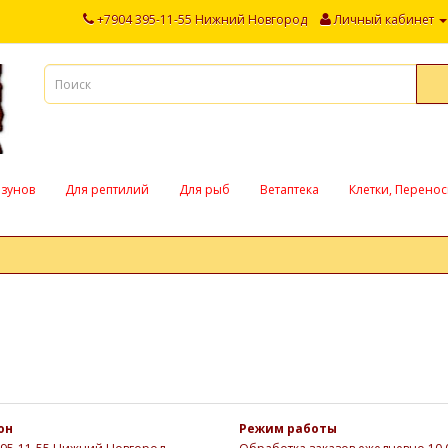
+7904 395-11-55 Нижний Новгород
Личный кабинет
ызунов
Для рептилий
Для рыб
Ветаптека
Клетки, Перенос
он
Режим работы