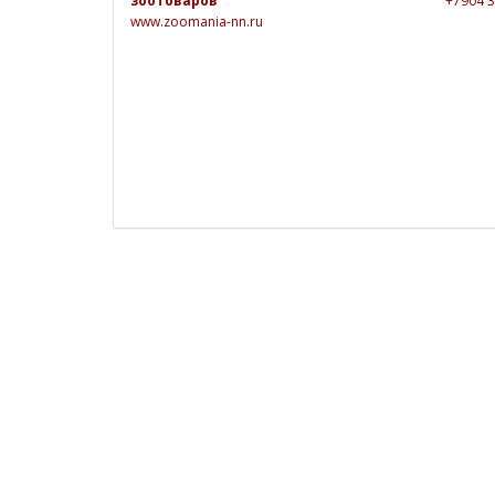
зоотоваров
+7904 
www.zoomania-nn.ru