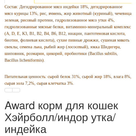
Состав: Дегидрированное мясо индейки 18%, дегидрированное
мясо курицы 13%, рис, ячмень, жир животный (куриный), чечевица
зеленая, рисовый протеин, гидролизованное мясо утки 4%,
гидролизованные мясные белки, витаминно-минеральный комплекс
(А, D, E, К3, В1, В2, В4, В6, В12, ниацин, пантотеновая кислота,
биотин, фолиевая кислота), сухие пивные дрожжи, сушеная мякоть
свеклы, семена льна, рыбий жир (лососевый), юкка Шидигера,
шиповник, розмарин, цикорий, пробиотики (Bacillus subtilis,
Bacillus licheniformis).
Питательная ценность:
сырой белок 31%, сырой жир 18%, влага 8%,
сырая зола 7,2%, сырая клетчатка 3%.
Award корм для кошек
Хэйрболл/индор утка/
индейка